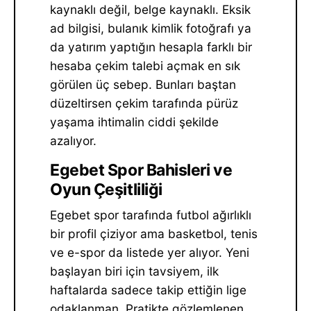
kaynaklı değil, belge kaynaklı. Eksik
ad bilgisi, bulanık kimlik fotoğrafı ya
da yatırım yaptığın hesapla farklı bir
hesaba çekim talebi açmak en sık
görülen üç sebep. Bunları baştan
düzeltirsen çekim tarafında pürüz
yaşama ihtimalin ciddi şekilde
azalıyor.
Egebet Spor Bahisleri ve
Oyun Çeşitliliği
Egebet spor tarafında futbol ağırlıklı
bir profil çiziyor ama basketbol, tenis
ve e-spor da listede yer alıyor. Yeni
başlayan biri için tavsiyem, ilk
haftalarda sadece takip ettiğin lige
odaklanman. Pratikte gözlemlenen