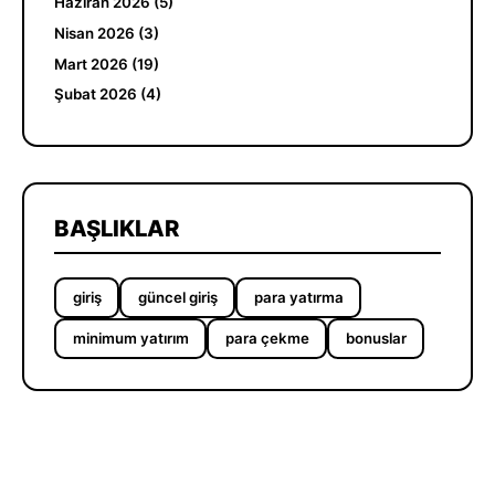
Haziran 2026 (5)
Nisan 2026 (3)
Mart 2026 (19)
Şubat 2026 (4)
BAŞLIKLAR
giriş
güncel giriş
para yatırma
minimum yatırım
para çekme
bonuslar