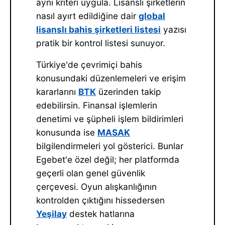
aynı kriteri uygula. Lisanslı şirketlerin
nasıl ayırt edildiğine dair
global
lisanslı bahis şirketleri listesi
yazısı
pratik bir kontrol listesi sunuyor.
Türkiye'de çevrimiçi bahis
konusundaki düzenlemeleri ve erişim
kararlarını
BTK
üzerinden takip
edebilirsin. Finansal işlemlerin
denetimi ve şüpheli işlem bildirimleri
konusunda ise
MASAK
bilgilendirmeleri yol gösterici. Bunlar
Egebet'e özel değil; her platformda
geçerli olan genel güvenlik
çerçevesi. Oyun alışkanlığının
kontrolden çıktığını hissedersen
Yeşilay
destek hatlarına