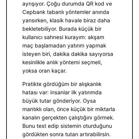
ayrışıyor. Çoğu durumda QR kod ve
Cepbank tabanlı yöntemler anında
yansırken, klasik havale biraz daha
bekletebiliyor. Burada küçük bir
kullanıcı sahnesi kurayım: akşam
maç başlamadan yatırım yapmak
isteyen biri, dakika dakika sayıyorsa
kesinlikle anlık yöntemi seçmeli,
yoksa oran kaçar.
Pratikte gördüğüm bir alışkanlık
hatası var: insanlar ilk yatırımda
büyük tutar gönderiyor. Oysa
mantıklı olan, önce küçük bir miktarla
kanalın gerçekten çalıştığını görmek.
Bunu test edip sistemin oturduğunu
gördükten sonra tutarı artırabilirsin.