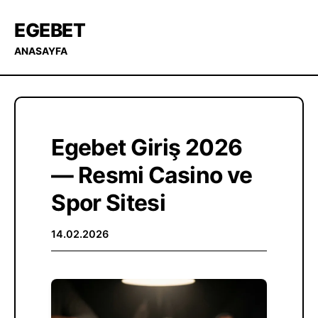
EGEBET
ANASAYFA
Egebet Giriş 2026
— Resmi Casino ve
Spor Sitesi
14.02.2026