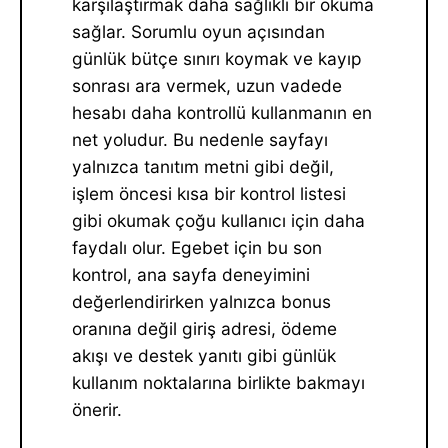
karşılaştırmak daha sağlıklı bir okuma
sağlar. Sorumlu oyun açısından
günlük bütçe sınırı koymak ve kayıp
sonrası ara vermek, uzun vadede
hesabı daha kontrollü kullanmanın en
net yoludur. Bu nedenle sayfayı
yalnızca tanıtım metni gibi değil,
işlem öncesi kısa bir kontrol listesi
gibi okumak çoğu kullanıcı için daha
faydalı olur. Egebet için bu son
kontrol, ana sayfa deneyimini
değerlendirirken yalnızca bonus
oranına değil giriş adresi, ödeme
akışı ve destek yanıtı gibi günlük
kullanım noktalarına birlikte bakmayı
önerir.