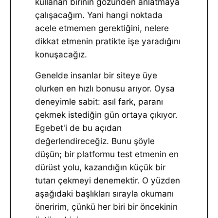
kullanan birinin gözünden anlatmaya
çalışacağım. Yani hangi noktada
acele etmemen gerektiğini, nelere
dikkat etmenin pratikte işe yaradığını
konuşacağız.
Genelde insanlar bir siteye üye
olurken en hızlı bonusu arıyor. Oysa
deneyimle sabit: asıl fark, paranı
çekmek istediğin gün ortaya çıkıyor.
Egebet'i de bu açıdan
değerlendireceğiz. Bunu şöyle
düşün; bir platformu test etmenin en
dürüst yolu, kazandığın küçük bir
tutarı çekmeyi denemektir. O yüzden
aşağıdaki başlıkları sırayla okumanı
öneririm, çünkü her biri bir öncekinin