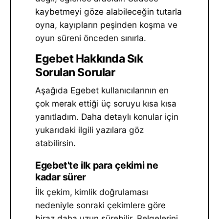
kaybetmeyi göze alabileceğin tutarla
oyna, kayıpların peşinden koşma ve
oyun süreni önceden sınırla.
Egebet Hakkında Sık
Sorulan Sorular
Aşağıda Egebet kullanıcılarının en
çok merak ettiği üç soruyu kısa kısa
yanıtladım. Daha detaylı konular için
yukarıdaki ilgili yazılara göz
atabilirsin.
Egebet'te ilk para çekimi ne
kadar sürer
İlk çekim, kimlik doğrulaması
nedeniyle sonraki çekimlere göre
biraz daha uzun sürebilir. Belgelerini