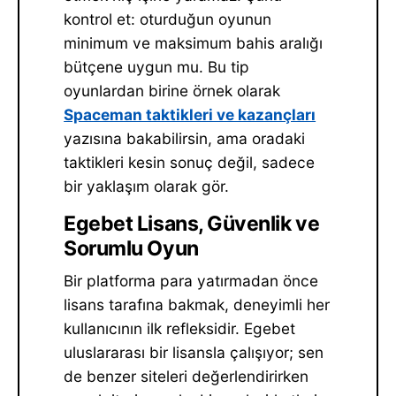
kontrol et: oturduğun oyunun
minimum ve maksimum bahis aralığı
bütçene uygun mu. Bu tip
oyunlardan birine örnek olarak
Spaceman taktikleri ve kazançları
yazısına bakabilirsin, ama oradaki
taktikleri kesin sonuç değil, sadece
bir yaklaşım olarak gör.
Egebet Lisans, Güvenlik ve
Sorumlu Oyun
Bir platforma para yatırmadan önce
lisans tarafına bakmak, deneyimli her
kullanıcının ilk refleksidir. Egebet
uluslararası bir lisansla çalışıyor; sen
de benzer siteleri değerlendirirken