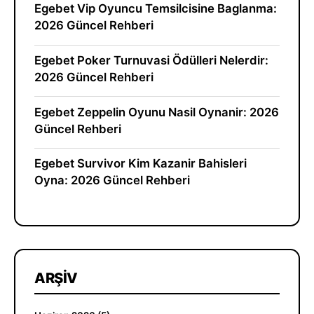
Egebet Vip Oyuncu Temsilcisine Baglanma:
2026 Güncel Rehberi
Egebet Poker Turnuvasi Ödülleri Nelerdir:
2026 Güncel Rehberi
Egebet Zeppelin Oyunu Nasil Oynanir: 2026
Güncel Rehberi
Egebet Survivor Kim Kazanir Bahisleri
Oyna: 2026 Güncel Rehberi
ARŞIV