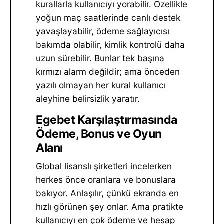
kurallarla kullanıcıyı yorabilir. Özellikle
yoğun maç saatlerinde canlı destek
yavaşlayabilir, ödeme sağlayıcısı
bakımda olabilir, kimlik kontrolü daha
uzun sürebilir. Bunlar tek başına
kırmızı alarm değildir; ama önceden
yazılı olmayan her kural kullanıcı
aleyhine belirsizlik yaratır.
Egebet Karşılaştırmasında
Ödeme, Bonus ve Oyun
Alanı
Global lisanslı şirketleri incelerken
herkes önce oranlara ve bonuslara
bakıyor. Anlaşılır, çünkü ekranda en
hızlı görünen şey onlar. Ama pratikte
kullanıcıyı en çok ödeme ve hesap