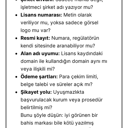
işletmeci şirket adı yazıyor mu?
Lisans numarası:
Metin olarak
veriliyor mu, yoksa sadece görsel
logo mu var?
Resmi kayıt:
Numara, regülatörün
kendi sitesinde aranabiliyor mu?
Alan adı uyumu:
Lisans kaydındaki
domain ile kullandığın domain aynı mı
veya ilişkili mi?
Ödeme şartları:
Para çekim limiti,
belge talebi ve süreler açık mı?
Şikayet yolu:
Uyuşmazlıkta
başvurulacak kurum veya prosedür
belirtilmiş mi?
Bunu şöyle düşün: iyi görünen bir
bahis markası bile kötü yazılmış