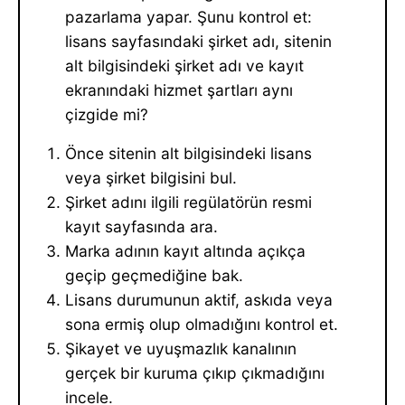
pazarlama yapar. Şunu kontrol et:
lisans sayfasındaki şirket adı, sitenin
alt bilgisindeki şirket adı ve kayıt
ekranındaki hizmet şartları aynı
çizgide mi?
Önce sitenin alt bilgisindeki lisans
veya şirket bilgisini bul.
Şirket adını ilgili regülatörün resmi
kayıt sayfasında ara.
Marka adının kayıt altında açıkça
geçip geçmediğine bak.
Lisans durumunun aktif, askıda veya
sona ermiş olup olmadığını kontrol et.
Şikayet ve uyuşmazlık kanalının
gerçek bir kuruma çıkıp çıkmadığını
incele.