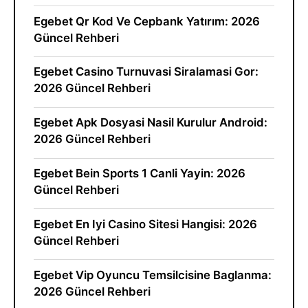
Egebet Qr Kod Ve Cepbank Yatırım: 2026
Güncel Rehberi
Egebet Casino Turnuvasi Siralamasi Gor:
2026 Güncel Rehberi
Egebet Apk Dosyasi Nasil Kurulur Android:
2026 Güncel Rehberi
Egebet Bein Sports 1 Canli Yayin: 2026
Güncel Rehberi
Egebet En Iyi Casino Sitesi Hangisi: 2026
Güncel Rehberi
Egebet Vip Oyuncu Temsilcisine Baglanma:
2026 Güncel Rehberi