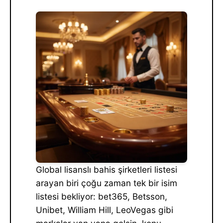
Global lisanslı bahis şirketleri listesi
arayan biri çoğu zaman tek bir isim
listesi bekliyor: bet365, Betsson,
Unibet, William Hill, LeoVegas gibi