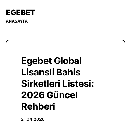
EGEBET
ANASAYFA
Egebet Global
Lisansli Bahis
Sirketleri Listesi:
2026 Güncel
Rehberi
21.04.2026