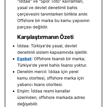
"İddaa" ve "Spor Toto" kavramları,
yasal ve devlet denetimli bahis
çerçevesini tanımlarken birlikte anılır.
Offshore bir marka bu kamu yapısının
parçası değildir.
Karşılaştırmanın Özeti
İddaa: Türkiye'de yasal, devlet
denetimli sistem kapsamında işletilir.
Egebet
: Offshore lisanslı bir marka;
Türkiye'de yerel bahis lisansı yoktur.
Denetim mercii: İddaa için yerel
kamu otoritesi, offshore marka için
yabancı lisans otoritesi.
Erişim: İddaa resmi kanallar
üzerinden; offshore markada adres
değişebilir.