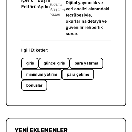
İçerik
Büşra
Dijital yayıncılık ve
Kıdemli
Editörü:
Aydın
veri analizi alanındaki
Araştırma
Yazarı
tecrübesiyle,
okurlarına detaylı ve
güvenilir rehberlik
sunar.
İlgili Etiketler:
giriş
güncel giriş
para yatırma
minimum yatırım
para çekme
bonuslar
YENI EKLENENLER