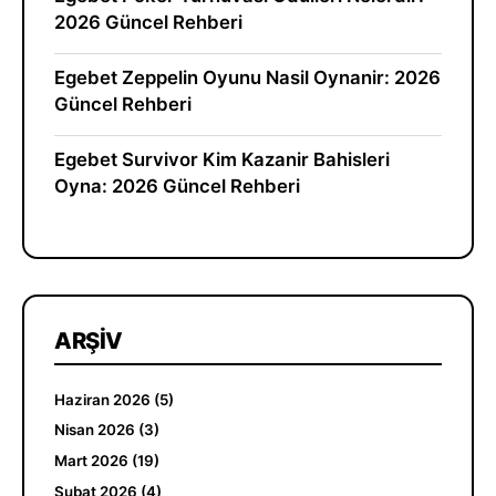
2026 Güncel Rehberi
Egebet Zeppelin Oyunu Nasil Oynanir: 2026
Güncel Rehberi
Egebet Survivor Kim Kazanir Bahisleri
Oyna: 2026 Güncel Rehberi
ARŞIV
Haziran 2026 (5)
Nisan 2026 (3)
Mart 2026 (19)
Şubat 2026 (4)