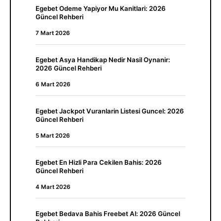
Egebet Odeme Yapiyor Mu Kanitlari: 2026
Güncel Rehberi
7 Mart 2026
Egebet Asya Handikap Nedir Nasil Oynanir:
2026 Güncel Rehberi
6 Mart 2026
Egebet Jackpot Vuranlarin Listesi Guncel: 2026
Güncel Rehberi
5 Mart 2026
Egebet En Hizli Para Cekilen Bahis: 2026
Güncel Rehberi
4 Mart 2026
Egebet Bedava Bahis Freebet Al: 2026 Güncel