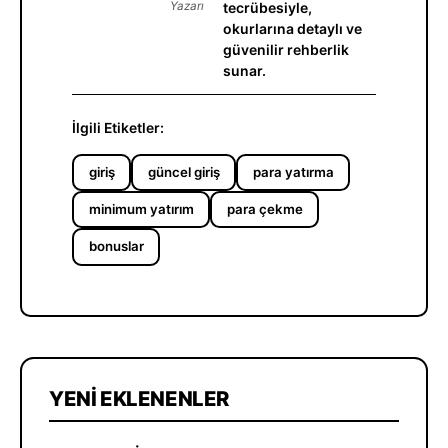
Yazarı
tecrübesiyle,
okurlarına detaylı ve
güvenilir rehberlik
sunar.
İlgili Etiketler:
giriş
güncel giriş
para yatırma
minimum yatırım
para çekme
bonuslar
YENI EKLENENLER