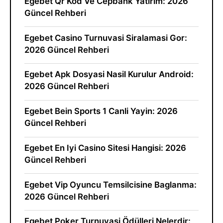
Egebet Qr Kod Ve Cepbank Yatırım: 2026
Güncel Rehberi
Egebet Casino Turnuvasi Siralamasi Gor:
2026 Güncel Rehberi
Egebet Apk Dosyasi Nasil Kurulur Android:
2026 Güncel Rehberi
Egebet Bein Sports 1 Canli Yayin: 2026
Güncel Rehberi
Egebet En Iyi Casino Sitesi Hangisi: 2026
Güncel Rehberi
Egebet Vip Oyuncu Temsilcisine Baglanma:
2026 Güncel Rehberi
Egebet Poker Turnuvasi Ödülleri Nelerdir: