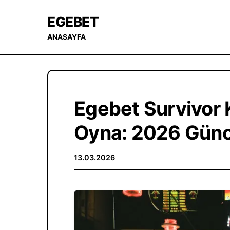
EGEBET
ANASAYFA
Egebet Survivor 
Oyna: 2026 Günc
13.03.2026