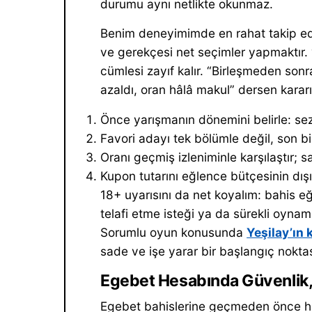
durumu aynı netlikte okunmaz.
Benim deneyimimde en rahat takip edi
ve gerekçesi net seçimler yapmaktır.
cümlesi zayıf kalır. “Birleşmeden sonr
azaldı, oran hâlâ makul” dersen kara
Önce yarışmanın dönemini belirle: sezo
Favori adayı tek bölümle değil, son b
Oranı geçmiş izleniminle karşılaştır;
Kupon tutarını eğlence bütçesinin dış
18+ uyarısını da net koyalım: bahis eğl
telafi etme isteği ya da sürekli oyna
Sorumlu oyun konusunda
Yeşilay’ın 
sade ve işe yarar bir başlangıç noktas
Egebet Hesabında Güvenlik,
Egebet bahislerine geçmeden önce hes