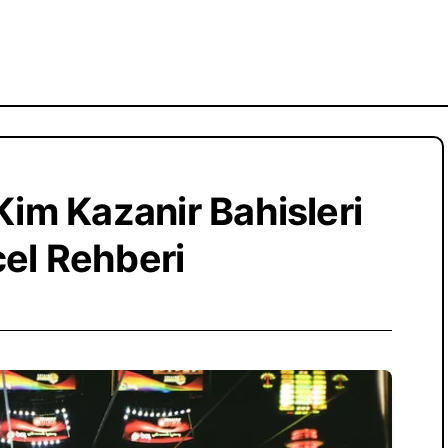
Kim Kazanir Bahisleri
el Rehberi