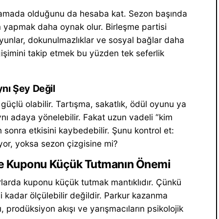
aşamada olduğunu da hesaba kat. Sezon başında
 yapmak daha oynak olur. Birleşme partisi
 oyunlar, dokunulmazlıklar ve sosyal bağlar daha
ğişimini takip etmek bu yüzden tek seferlik
ynı Şey Değil
üçlü olabilir. Tartışma, sakatlık, ödül oyunu ya
nı adaya yönelebilir. Fakat uzun vadeli “kim
sonra etkisini kaybedebilir. Şunu kontrol et:
or, yoksa sezon çizgisine mi?
de Kuponu Küçük Tutmanın Önemi
arlarda kuponu küçük tutmak mantıklıdır. Çünkü
iği kadar ölçülebilir değildir. Parkur kazanma
 prodüksiyon akışı ve yarışmacıların psikolojik