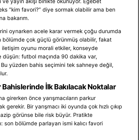
i ve yayın akışı birlikte okunuyor. Egebet
eks “kim favori?” diye sormak olabilir ama ben
ına bakarım.
erini oynarken acele karar vermek çoğu durumda
n bölümde çok güçlü görünmüş olabilir, fakat
 iletişim oyunu morali etkiler, konseyde
 düşün: futbol maçında 90 dakika var,
r. Bu yüzden bahis seçimini tek sahneye değil,
lur.
Bahislerinde İlk Bakılacak Noktalar
na girerken önce yarışmacıların parkur
k gerekir. Bir yarışmacı iki oyunda çok hızlı çıkıp
zip görünse bile risk büyür. Pratikte
sı: son bölümde parlayan ismi kalıcı favori