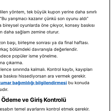
len yöntem, tek büyük kupon yerine daha sınırlı
 “Bu yarışmacı kazanır çünkü son oyunu aldı”
a bireysel oyunlarda öne çıkıyor, konsey baskısı
rın daha sağlam zemine oturur.
n başı, birleşme sonrası ya da final haftası.
irkaç bölümdeki davranışla değerlendir.
 sadece popüler isme yönelme.
ına çıkarma.
ence sınırında kalmalı. Kontrol kaybı, kayıpları
ma baskısı hissediyorsan ara vermek gerekir.
kumar bağımlılığı bilgilendirmesi
bu konuda
ıdır.
 Ödeme ve Giriş Kontrolü
abın temel ayarlarını kontrol etmek gerekir.