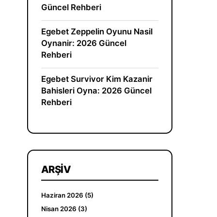
Güncel Rehberi
Egebet Zeppelin Oyunu Nasil
Oynanir: 2026 Güncel
Rehberi
Egebet Survivor Kim Kazanir
Bahisleri Oyna: 2026 Güncel
Rehberi
ARŞIV
Haziran 2026 (5)
Nisan 2026 (3)