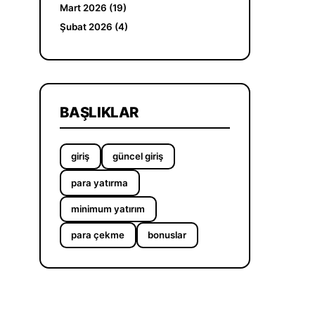
Mart 2026 (19)
Şubat 2026 (4)
BAŞLIKLAR
giriş
güncel giriş
para yatırma
minimum yatırım
para çekme
bonuslar