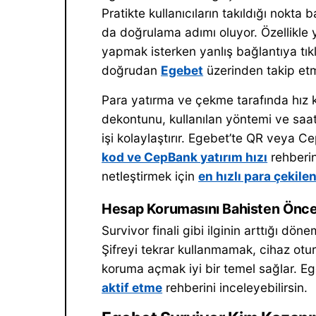
Pratikte kullanıcıların takıldığı nokta
da doğrulama adımı oluyor. Özellikle 
yapmak isterken yanlış bağlantıya tık
doğrudan
Egebet
üzerinden takip etme
Para yatırma ve çekme tarafında hız k
dekontunu, kullanılan yöntemi ve saat
işi kolaylaştırır. Egebet’te QR veya 
kod ve CepBank yatırım hızı
rehberin
netleştirmek için
en hızlı para çekil
Hesap Korumasını Bahisten Önc
Survivor finali gibi ilginin arttığı d
Şifreyi tekrar kullanmamak, cihaz otu
koruma açmak iyi bir temel sağlar. 
aktif etme
rehberini inceleyebilirsin.